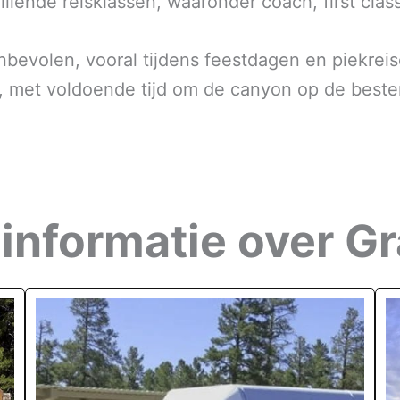
illende reisklassen, waaronder coach, first cla
bevolen, vooral tijdens feestdagen en piekrei
it, met voldoende tijd om de canyon op de best
 informatie over 