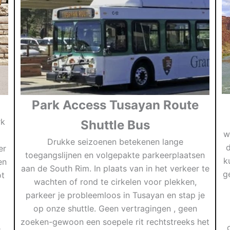
Park Access Tusayan Route
rk
Shuttle Bus
w
Drukke seizoenen betekenen lange
d
er
toegangslijnen en volgepakte parkeerplaatsen
k
en
aan de South Rim. In plaats van in het verkeer te
g
ot
wachten of rond te cirkelen voor plekken,
parkeer je probleemloos in Tusayan en stap je
op onze shuttle. Geen vertragingen , geen
zoeken-gewoon een soepele rit rechtstreeks het
e