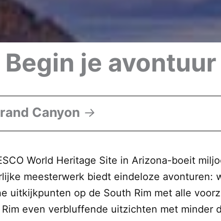
Begin je avontuur
Grand Canyon
→
CO World Heritage Site in Arizona-boeit milj
lijke meesterwerk biedt eindeloze avonturen: w
che uitkijkpunten op de South Rim met alle voo
 Rim even verbluffende uitzichten met minder d