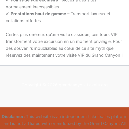
✔
Points de vue exclusifs
– Accès à des sites
normalement inaccessibles
✔
Prestations haut de gamme
– Transport luxueux et
collations offertes
Certes plus onéreux qu’une visite classique, ces tours VIP
transforment votre excursion en un moment privilégié. Pour
des souvenirs inoubliables au cœur de ce site mythique,
réservez dès maintenant votre visite VIP du Grand Canyon !
Copyright © 2026 grandcanyon-tickets.org
Disclaimer:
This website is an independent ticket sales platform
and is not affiliated with or endorsed by the Grand Canyon. All